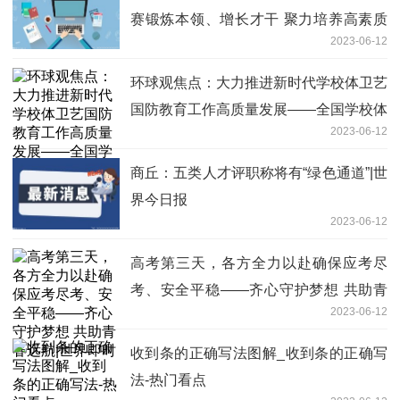
赛锻炼本领、增长才干 聚力培养高素质
2023-06-12
应用型人才
环球观焦点：大力推进新时代学校体卫艺
国防教育工作高质量发展——全国学校体
2023-06-12
育卫生艺术国防教育工作推进会发言摘登
商丘：五类人才评职称将有“绿色通道”|世
界今日报
2023-06-12
高考第三天，各方全力以赴确保应考尽
考、安全平稳——齐心守护梦想 共助青
2023-06-12
春远航|世界即时
收到条的正确写法图解_收到条的正确写
法-热门看点