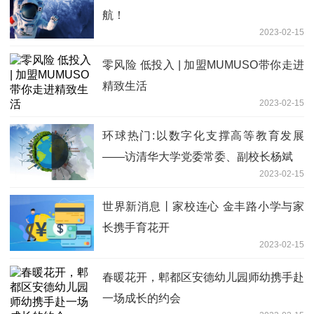
航！
2023-02-15
零风险 低投入 | 加盟MUMUSO带你走进
精致生活
2023-02-15
环球热门:以数字化支撑高等教育发展
——访清华大学党委常委、副校长杨斌
2023-02-15
世界新消息丨家校连心 金丰路小学与家
长携手育花开
2023-02-15
春暖花开，郫都区安德幼儿园师幼携手赴
一场成长的约会